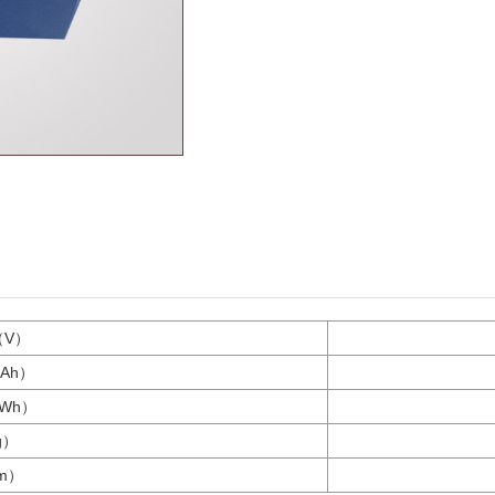
（V）
Ah）
Wh）
g）
m）