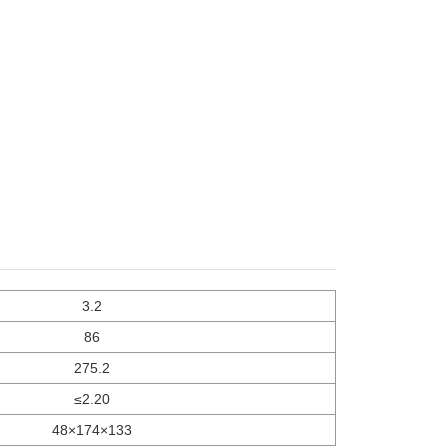
3.2
86
275.2
≤2.20
48×174×133