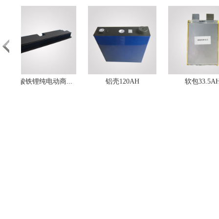
磷酸铁锂纯电动商...
铝壳120AH
软包33.5AH